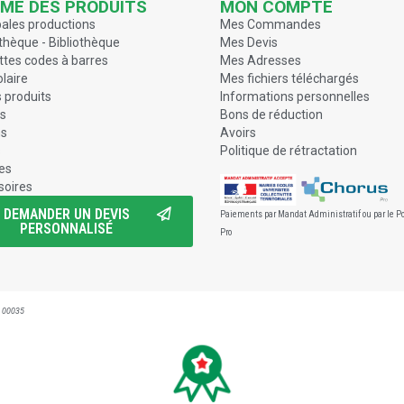
ME DES PRODUITS
MON COMPTE
pales productions
Mes Commandes
hèque - Bibliothèque
Mes Devis
ttes codes à barres
Mes Adresses
olaire
Mes fichiers téléchargés
 produits
Informations personnelles
s
Bons de réduction
ns
Avoirs
s
Politique de rétractation
es
soires
DEMANDER UN DEVIS
Paiements par Mandat Administratif ou par le Po
PERSONNALISÉ
Pro
3 00035