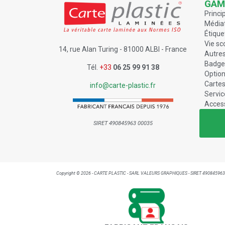
GAM
Princi
Médiat
Étique
Vie sc
14, rue Alan Turing - 81000 ALBI - France
Autres
Badge
Tél.
+33
06 25 99 91 38
Optio
Carte
info@carte-plastic.fr
Servic
Acces
SIRET 490845963 00035
Copyright © 2026 - CARTE PLASTIC - SARL VALEURS GRAPHIQUES - SIRET 49084596